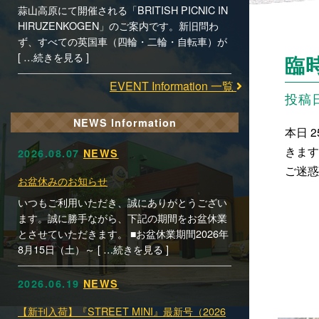
蒜山高原にて開催される「BRITISH PICNIC IN
HIRUZENKOGEN」のご案内です。新旧問わ
ず、すべての英国車（四輪・二輪・自転車）が
[ …続きを見る ]
臨
EVENT Information 一覧
投稿日時
NEWS Information
本日 
きます
2026.08.07
NEWS
ご迷惑
お盆休みのお知らせ
いつもご利用いただき、誠にありがとうござい
ます。誠に勝手ながら、下記の期間をお盆休業
とさせていただきます。 ■お盆休業期間2026年
8月15日（土）～ [ …続きを見る ]
2026.06.19
NEWS
【新刊入荷】『STREET MINI』最新号（2026