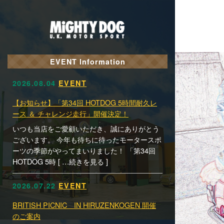
EVENT Information
2026.08.04
EVENT
【お知らせ】「第34回 HOTDOG 5時間耐久レ
ース ＆ チャレンジ走行」開催決定！
いつも当店をご愛顧いただき、誠にありがとう
ございます。 今年も待ちに待ったモータースポ
ーツの季節がやってまいりました！ 「第34回
HOTDOG 5時 [ …続きを見る ]
2026.07.22
EVENT
BRITISH PICNIC IN HIRUZENKOGEN 開催
のご案内