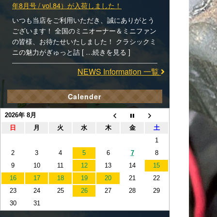
年8月号 / vol.84）が入荷しました！
いつも当店をご利用いただき、誠にありがとう
ございます！ 全国のミニオーナー＆ミニファン
の皆様、お待たせいたしました！ クラシックミ
ニの魅力がぎゅっと詰 [ …続きを見る ]
NEWS Information 一覧
Calender
2026年 8月
日
月
火
水
木
金
土
1
2
3
4
5
6
7
8
9
10
11
12
13
14
15
16
17
18
19
20
21
22
23
24
25
26
27
28
29
30
31