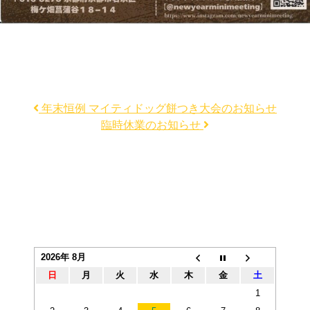
年末恒例 マイティドッグ餅つき大会のお知らせ
臨時休業のお知らせ
2026年 8月
日
月
火
水
木
金
土
1