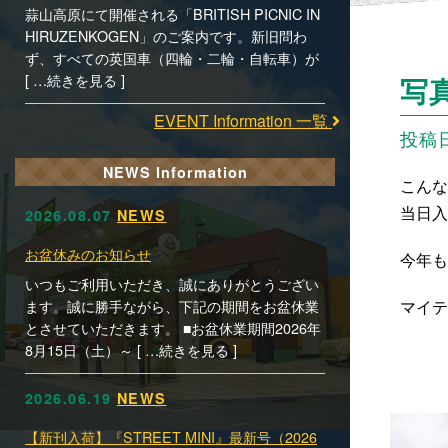
蒜山高原にて開催される「BRITISH PICNIC IN
HIRUZENKOGEN」のご案内です。新旧問わ
ず、すべての英国車（四輪・二輪・自転車）が
[ …続きを見る ]
写真
EVENT Information 一覧
投稿日時
NEWS Information
こんな
当日入
2026.08.07
NEWS
お盆休みのお知らせ
今年も
いつもご利用いただき、誠にありがとうござい
マイテ
ます。誠に勝手ながら、下記の期間をお盆休業
とさせていただきます。 ■お盆休業期間2026年
8月15日（土）～ [ …続きを見る ]
2026.06.19
NEWS
【新刊入荷】『STREET MINI』最新号（2026