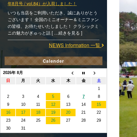
年8月号 / vol.84）が入荷しました！
いつも当店をご利用いただき、誠にありがとう
ございます！ 全国のミニオーナー＆ミニファン
の皆様、お待たせいたしました！ クラシックミ
ニの魅力がぎゅっと詰 [ …続きを見る ]
NEWS Information 一覧
Calender
2026年 8月
日
月
火
水
木
金
土
1
2
3
4
5
6
7
8
9
10
11
12
13
14
15
16
17
18
19
20
21
22
23
24
25
26
27
28
29
30
31