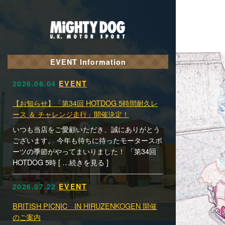
EVENT Information
2026.08.04
EVENT
【お知らせ】「第34回 HOTDOG 5時間耐久レ
ース ＆ チャレンジ走行」開催決定！
いつも当店をご愛顧いただき、誠にありがとう
ございます。 今年も待ちに待ったモータースポ
ーツの季節がやってまいりました！ 「第34回
HOTDOG 5時 [ …続きを見る ]
2026.07.22
EVENT
BRITISH PICNIC IN HIRUZENKOGEN 開催
のご案内