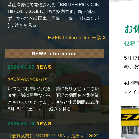
蒜山高原にて開催される「BRITISH PICNIC IN
HIRUZENKOGEN」のご案内です。新旧問わ
ず、すべての英国車（四輪・二輪・自転車）が
[ …続きを見る ]
お
EVENT Information 一覧
投稿日時
NEWS Information
5月17
め、お
2026.08.07
NEWS
お盆休みのお知らせ
※お時
いつもご利用いただき、誠にありがとうござい
※フィ
ます。誠に勝手ながら、下記の期間をお盆休業
とさせていただきます。 ■お盆休業期間2026年
8月15日（土）～ [ …続きを見る ]
2026.06.19
NEWS
【新刊入荷】『STREET MINI』最新号（2026