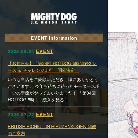
EVENT Information
2026.08.04
EVENT
【お知らせ】「第34回 HOTDOG 5時間耐久レ
ース ＆ チャレンジ走行」開催決定！
いつも当店をご愛顧いただき、誠にありがとう
ございます。 今年も待ちに待ったモータースポ
ーツの季節がやってまいりました！ 「第34回
HOTDOG 5時 [ …続きを見る ]
2026.07.22
EVENT
BRITISH PICNIC IN HIRUZENKOGEN 開催
のご案内