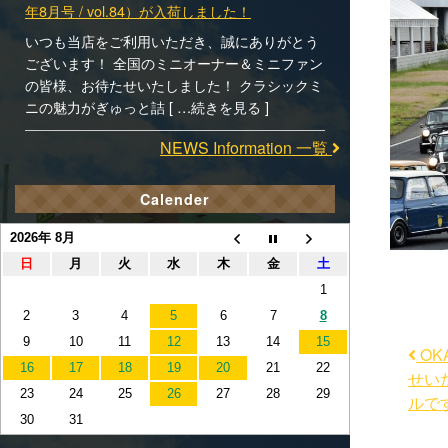
年8月号 / vol.84）が入荷しました！
いつも当店をご利用いただき、誠にありがとう
ございます！ 全国のミニオーナー＆ミニファン
の皆様、お待たせいたしました！ クラシックミ
ニの魅力がぎゅっと詰 [ …続きを見る ]
NEWS Information 一覧
Calender
2026年 8月
日
月
火
水
木
金
土
1
2
3
4
5
6
7
8
9
10
11
12
13
14
15
OKA
16
17
18
19
20
21
22
せい
23
24
25
26
27
28
29
ルで
30
31