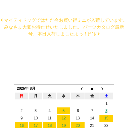
マイティドッグではただ今お買い得ミニが入荷しています。
みなさま大変お待たせいたしました。 パーツカタログ最新
号、本日入荷しましたよっ！(^^)/
2026年 8月
日
月
火
水
木
金
土
1
2
3
4
5
6
7
8
9
10
11
12
13
14
15
16
17
18
19
20
21
22