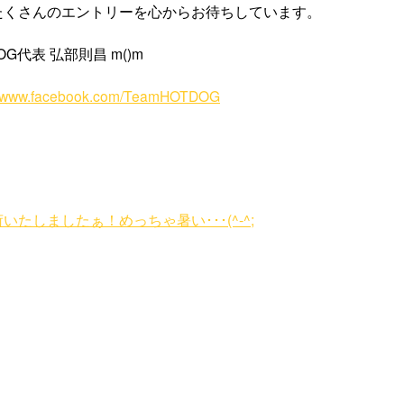
たくさんのエントリーを心からお待ちしています。
OG代表 弘部則昌 m()m
://www.facebook.com/TeamHOTDOG
いたしましたぁ！めっちゃ暑い･･･(^-^;