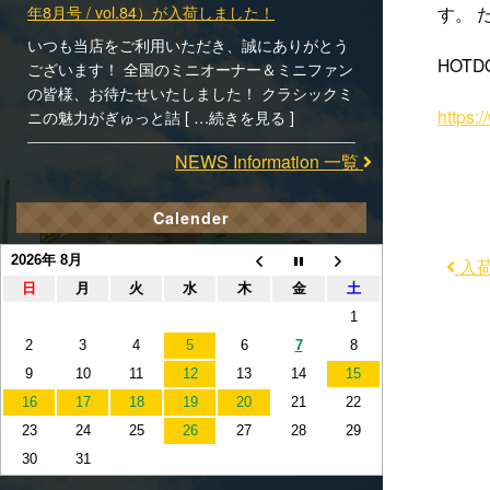
年8月号 / vol.84）が入荷しました！
す。 
いつも当店をご利用いただき、誠にありがとう
HOTD
ございます！ 全国のミニオーナー＆ミニファン
の皆様、お待たせいたしました！ クラシックミ
https
ニの魅力がぎゅっと詰 [ …続きを見る ]
NEWS Information 一覧
Calender
2026年 8月
入荷
日
月
火
水
木
金
土
1
2
3
4
5
6
7
8
9
10
11
12
13
14
15
16
17
18
19
20
21
22
23
24
25
26
27
28
29
30
31