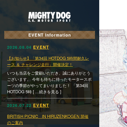
EVENT Information
2026.08.04
EVENT
【お知らせ】「第34回 HOTDOG 5時間耐久レ
ース ＆ チャレンジ走行」開催決定！
いつも当店をご愛顧いただき、誠にありがとう
ございます。 今年も待ちに待ったモータースポ
ーツの季節がやってまいりました！ 「第34回
HOTDOG 5時 [ …続きを見る ]
2026.07.22
EVENT
BRITISH PICNIC IN HIRUZENKOGEN 開催
のご案内