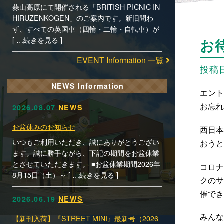
蒜山高原にて開催される「BRITISH PICNIC IN
HIRUZENKOGEN」のご案内です。新旧問わ
ず、すべての英国車（四輪・二輪・自転車）が
[ …続きを見る ]
お
EVENT Information 一覧
投稿日時
NEWS Information
エント
お忘れ
2026.08.07
NEWS
お盆休みのお知らせ
西日本
いつもご利用いただき、誠にありがとうござい
おうと
ます。誠に勝手ながら、下記の期間をお盆休業
とさせていただきます。 ■お盆休業期間2026年
コロナ
8月15日（土）～ [ …続きを見る ]
クのサ
催でき
2026.06.19
NEWS
みんな
【新刊入荷】『STREET MINI』最新号（2026